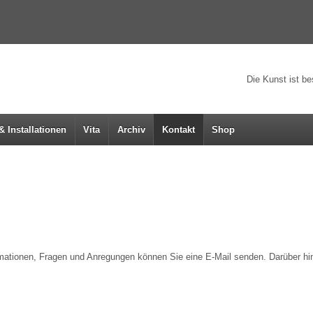
Die Kunst ist b
& Installationen
Vita
Archiv
Kontakt
Shop
­ma­tio­nen, Fra­gen und Anre­gun­gen kön­nen Sie eine E‑Mail sen­den. Dar­über hi