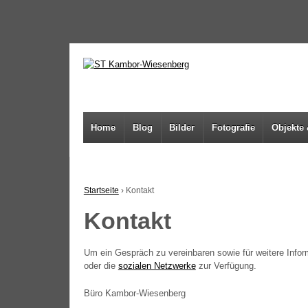
↓
SKIP
TO
MAIN
CONTENT
Home
Blog
Bilder
Fotografie
Objekte 
Startseite
›
Kontakt
Kontakt
Um ein Gespräch zu ver­ein­ba­ren sowie für wei­te­re Infor
oder die
sozia­len Netz­wer­ke
zur Verfügung.
Büro Kambor-Wiesenberg