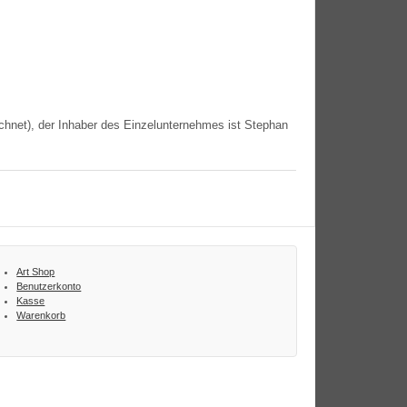
t), der Inha­ber des Ein­zel­un­ter­neh­mes ist Ste­phan
Art Shop
Benutzerkonto
Kasse
Warenkorb