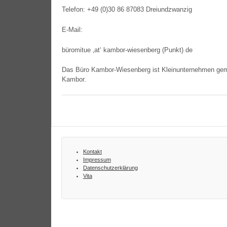
Tele­fon: +49 (0)30 86 87083 Dreiundzwanzig
E‑Mail:
büro­mitue ‚at‘ kambor-wiesenberg (Punkt) de
Das Büro Kambor-Wiesenberg ist Klein­un­ter­neh­men gemäß
Kambor.
Kontakt
Impressum
Datenschutzerklärung
Vita