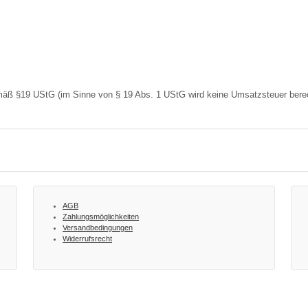
 §19 UStG (im Sin­ne von § 19 Abs. 1 UStG wird kei­ne Umsatz­steu­er berech­ne
AGB
Zahlungsmöglichkeiten
Versandbedingungen
Widerrufsrecht