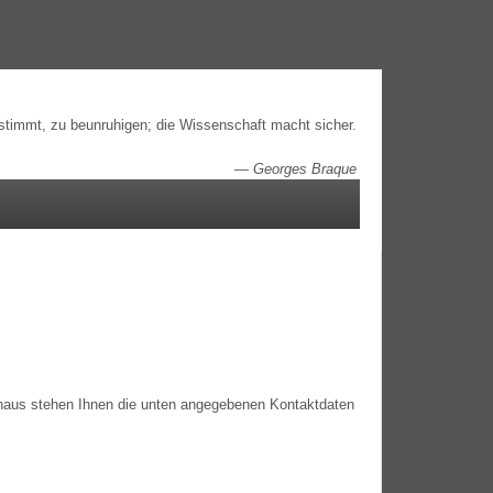
estimmt, zu beunruhigen; die Wissenschaft macht sicher.
—
Georges Braque
n­aus ste­hen Ihnen die unten ange­ge­be­nen Kon­takt­da­ten