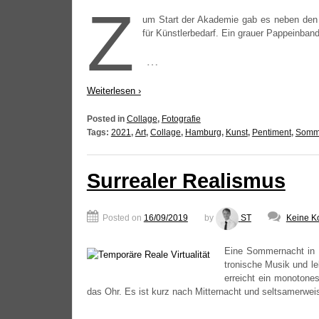
Z
um Start der Aka­de­mie gab es neben den üb
für Künst­ler­be­darf. Ein grau­er Papp­ein­ba
…
Wei­ter­le­sen ›
Posted in
Collage
,
Fotografie
Tags:
2021
,
Art
,
Collage
,
Hamburg
,
Kunst
,
Pentiment
,
Somm
Surrealer Realismus
Posted on
16/09/2019
by
ST
Keine K
Eine Som­mer­nacht in 
tro­ni­sche Musik und l
erreicht ein mono­to­ne
das Ohr. Es ist kurz nach Mit­ter­nacht und selt­sa­mer­we