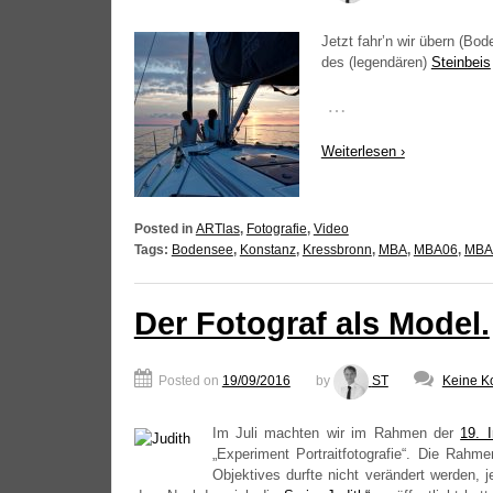
Jetzt fahr’n wir übern (Bo
des (legen­dä­ren)
Stein­beis
…
Wei­ter­le­sen ›
Posted in
ARTlas
,
Fotografie
,
Video
Tags:
Bodensee
,
Konstanz
,
Kressbronn
,
MBA
,
MBA06
,
MBA
Der Fotograf als Model.
Posted on
19/09/2016
by
ST
Keine K
Im Juli mach­ten wir im Rah­men der
19. I
„Expe­ri­ment Por­traitfo­to­gra­fie“. Die Rah
Objek­ti­ves durf­te nicht ver­än­dert wer­den