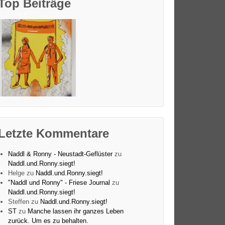
Top Beiträge
Letzte Kommentare
Naddl & Ronny - Neustadt-Geflüster
zu
Naddl.und.Ronny.siegt!
Helge
zu
Naddl.und.Ronny.siegt!
"Naddl und Ronny" - Friese Journal
zu
Naddl.und.Ronny.siegt!
Steffen
zu
Naddl.und.Ronny.siegt!
ST
zu
Manche lassen ihr ganzes Leben
zurück. Um es zu behalten.