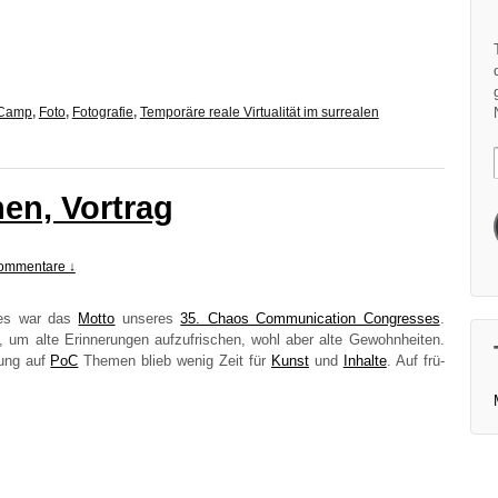
 Camp
,
Foto
,
Fotografie
,
Temporäre reale Virtualität im surrealen
en, Vortrag
ommentare ↓
ries war das
Mot­to
unse­res
35. Cha­os Com­mu­ni­ca­ti­on Con­gres­ses
.
, um alte Erin­ne­run­gen auf­zu­fri­schen, wohl aber alte Gewohn­hei­ten.
­rung auf
PoC
The­men blieb wenig Zeit für
Kunst
und
Inhal­te
. Auf frü­