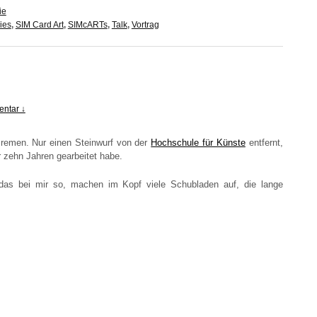
ie
ies
,
SIM Card Art
,
SIMcARTs
,
Talk
,
Vortrag
ntar ↓
re­men. Nur einen Stein­wurf von der
Hoch­schu­le für Küns­te
ent­fernt,
 zehn Jah­ren gear­bei­tet habe.
das bei mir so, machen im Kopf vie­le Schub­la­den auf, die lan­ge