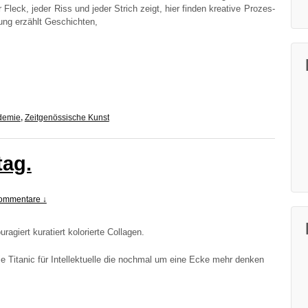
r Fleck, jeder Riss und jeder Strich zeigt, hier fin­den krea­ti­ve Pro­zes­
bung erzählt Geschichten,
demie
,
Zeitgenössische Kunst
tag.
ommentare ↓
­ra­giert kura­tiert kolo­rier­te Collagen.
e Tita­nic für Intel­lek­tu­el­le die noch­mal um eine Ecke mehr den­ken