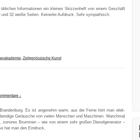
li­chen Infor­ma­tio­nen ein klei­nes Skiz­zen­heft von einem Geschäft
nd und 32 wei­ße Sei­ten. Kei­ner­lei Auf­druck. Sehr sympathisch.
erakademie
,
Zeitgenössische Kunst
ommentare ↓
Bran­den­burg. Es ist ange­nehm warm, aus der Fer­ne hört man elek­
eben­di­ge Geräu­sche von vie­len Men­schen und Maschi­nen. Manch­mal
s, sono­res Brum­men – wie von einem sehr gro­ßen Die­sel­ge­ne­ra­tor –
i­se hat man den Eindruck,