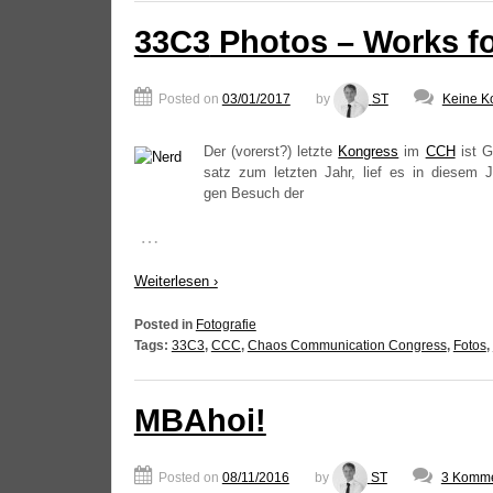
33C3
Photos – Works fo
Posted on
03/01/2017
by
ST
Keine K
Der (vor­erst?) letz­te
Kon­gress
im
CCH
ist G
satz zum letz­ten Jahr, lief es in die­sem 
gen Besuch der
…
Wei­ter­le­sen ›
Posted in
Fotografie
Tags:
33C3
,
CCC
,
Chaos Communication Congress
,
Fotos
,
MBAhoi!
Posted on
08/11/2016
by
ST
3 Komme