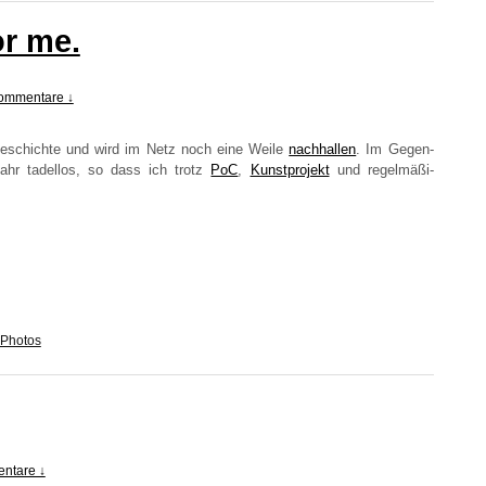
r me.
ommentare ↓
eschich­te und wird im Netz noch eine Wei­le
nach­hal­len
. Im Gegen­
Jahr tadel­los, so dass ich trotz
PoC
,
Kunst­pro­jekt
und regel­mä­ßi­
Photos
ntare ↓