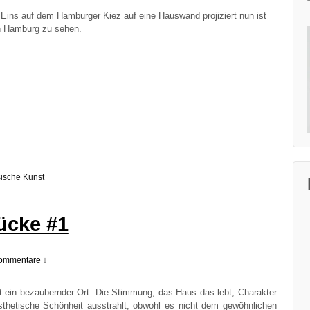
 Eins auf dem Ham­bur­ger Kiez auf eine Haus­wand pro­ji­ziert nun ist
 in Ham­burg zu sehen.
ische Kunst
ücke #1
ommentare ↓
ein bezau­bern­der Ort. Die Stim­mung, das Haus das lebt, Cha­rak­ter
sthe­ti­sche Schön­heit aus­strahlt, obwohl es nicht dem gewöhn­li­chen