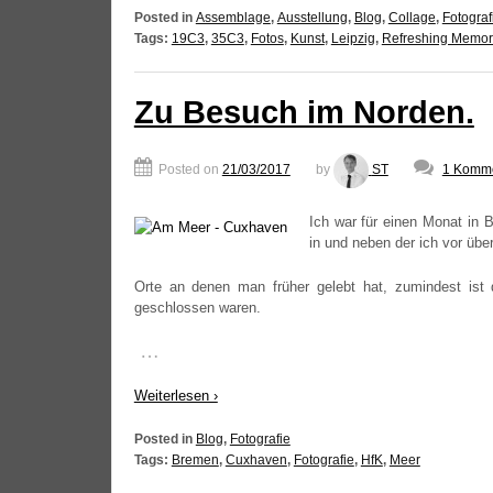
Posted in
Assemblage
,
Ausstellung
,
Blog
,
Collage
,
Fotograf
Tags:
19C3
,
35C3
,
Fotos
,
Kunst
,
Leipzig
,
Refreshing Memor
Zu Besuch im Norden.
Posted on
21/03/2017
by
ST
1 Komme
Ich war für einen Monat in B
in und neben der ich vor über
Orte an denen man frü­her gelebt hat, zumin­dest ist 
geschlos­sen waren.
…
Wei­ter­le­sen ›
Posted in
Blog
,
Fotografie
Tags:
Bremen
,
Cuxhaven
,
Fotografie
,
HfK
,
Meer