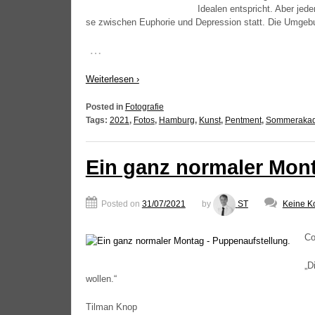
Idea­len ent­spricht. Aber jede
se zwi­schen Eupho­rie und Depres­si­on statt. Die Umge­
…
Wei­ter­le­sen ›
Posted in
Fotografie
Tags:
2021
,
Fotos
,
Hamburg
,
Kunst
,
Pentment
,
Sommeraka
Ein ganz normaler Mon
Posted on
31/07/2021
by
ST
Keine K
Cou
„
Di
wollen.“
Til­man Knop