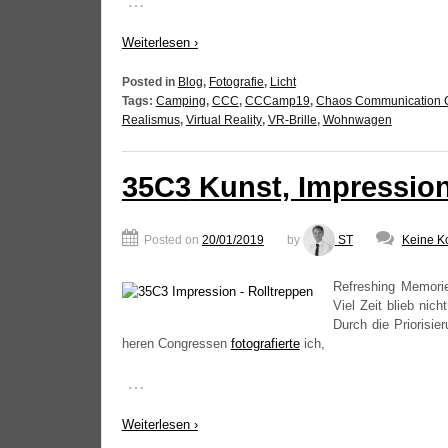
…
Wei­ter­le­sen ›
Posted in
Blog
,
Fotografie
,
Licht
Tags:
Camping
,
CCC
,
CCCamp19
,
Chaos Communication
Realismus
,
Virtual Reality
,
VR-Brille
,
Wohnwagen
35C3
Kunst, Impression
Posted on
20/01/2019
by
ST
Keine K
Refres­hing Memo­
Viel Zeit blieb nicht
Durch die Prio­ri­sie
he­ren Con­gres­sen
foto­gra­fier­te
ich,
…
Wei­ter­le­sen ›