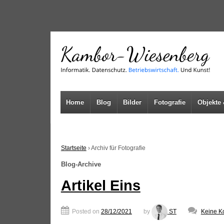
↓
SKIP
TO
MAIN
CONTENT
Home
Blog
Bilder
Fotografie
Objekte 
Startseite
›
Archiv für Fotografie
Blog-Archive
Artikel Eins
Posted on
28/12/2021
by
ST
Keine K