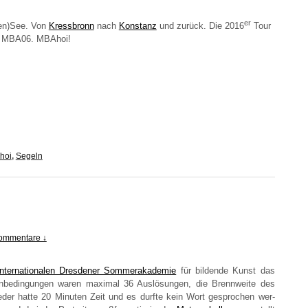
er
den)See. Von
Kress­bronn
nach
Kon­stanz
und zurück. Die 2016
Tour
MBA06
. MBAhoi!
hoi
,
Segeln
ommentare ↓
nter­na­tio­na­len Dres­de­ner Som­mer­aka­de­mie
für bil­den­de Kunst das
­men­be­din­gun­gen waren maxi­mal 36 Aus­lö­sun­gen, die Brenn­weite des
, jeder hat­te 20 Minu­ten Zeit und es durf­te kein Wort gespro­chen wer­