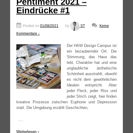
Pentiment 2021 –
Eindrücke #1
Posted on
01/08/2021
by
ST
Keine
Kommentare ↓
Der
HAW
Design Cam­pus ist
ein bezau­bern­der Ort. Die
Stim­mung, das Haus das
lebt, Cha­rak­ter hat und eine
unglaub­li­che ästhe­ti­sche
Schön­heit aus­strahlt, obwohl
es nicht dem gewöhn­li­chen
Idea­len ent­spricht. Aber
jeder Fleck, jeder Riss und
jeder Strich zeigt, hier fin­den
krea­ti­ve Pro­zes­se zwi­schen Eupho­rie und Depres­si­on
statt. Die Umge­bung erzählt Geschichten,
…
Wei­ter­le­sen ›