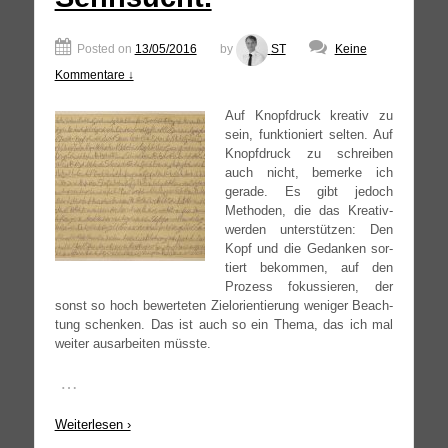
Posted on
13/05/2016
by
ST
Keine
Kommentare ↓
Auf Knopf­druck krea­tiv zu
sein, funk­tio­niert sel­ten. Auf
Knopf­druck zu schrei­ben
auch nicht, bemer­ke ich
gera­de. Es gibt jedoch
Metho­den, die das Krea­tiv­
wer­den unter­stüt­zen: Den
Kopf und die Gedan­ken sor­
tiert bekom­men, auf den
Pro­zess fokus­sie­ren, der
sonst so hoch bewer­te­ten Ziel­ori­en­tie­rung weni­ger Beach­
tung schen­ken. Das ist auch so ein The­ma, das ich mal
wei­ter aus­ar­bei­ten müsste.
…
Wei­ter­le­sen ›