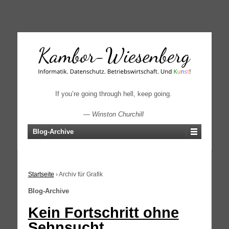
↓
SKIP
TO
MAIN
CONTENT
If you’re going through hell, keep going.
—
Winston Churchill
Blog-Archive
Startseite
›
Archiv für Grafik
Blog-Archive
Kein Fortschritt ohne
Sehnsucht.