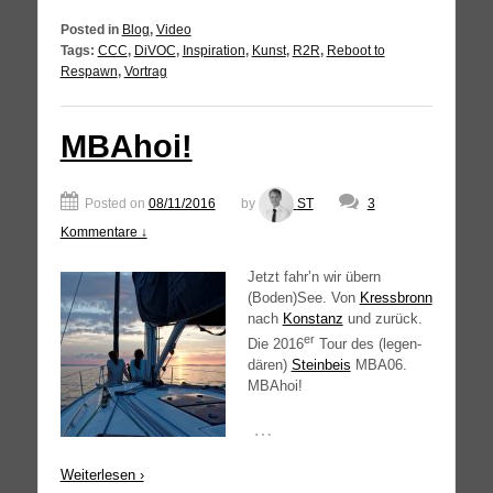
Posted in
Blog
,
Video
Tags:
CCC
,
DiVOC
,
Inspiration
,
Kunst
,
R2R
,
Reboot to
Respawn
,
Vortrag
MBAhoi!
Posted on
08/11/2016
by
ST
3
Kommentare ↓
Jetzt fahr’n wir übern
(Boden)See. Von
Kress­bronn
nach
Kon­stanz
und zurück.
er
Die 2016
Tour des (legen­
dä­ren)
Stein­beis
MBA06
.
MBAhoi!
…
Wei­ter­le­sen ›