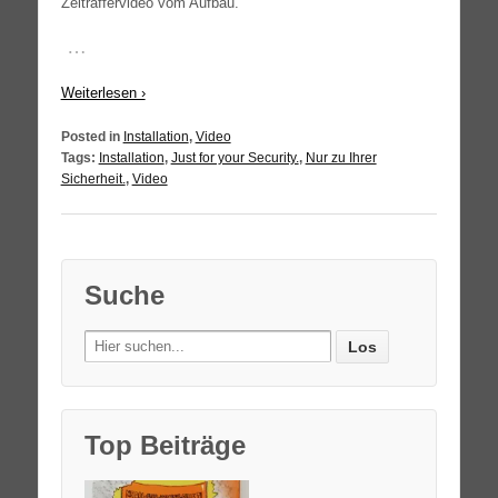
Zeit­raf­fer­vi­deo vom Aufbau.
…
Wei­ter­le­sen ›
Posted in
Installation
,
Video
Tags:
Installation
,
Just for your Security.
,
Nur zu Ihrer
Sicherheit.
,
Video
Suche
Search
for:
Top Beiträge