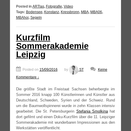
Posted in
ARTlas
,
Fotografie
,
Video
Tags:
Bodensee
,
Konstanz
,
Kressbronn
,
MBA
,
MBA06
,
MBAhoi
,
Segeln
Kurzfilm
Sommerakademie
Leipzig
Posted on
15/09/2016
by
ST
Keine
Kommentare ↓
Die größ­te Stadt im Frei­staat Sach­sen beher­berg­te im
Som­mer 2016 knapp 100 Künst­le­rin­nen und Künst­ler aus
Deutsch­land, Schwe­den, Syri­en und der Schweiz. Rund
um die Baum­woll­spin­ne­rei wur­de in zehn Klas­sen inten­siv
gear­bei­tet. Die St. Peters­bur­ge­rin
Ste­fa­nia Smol­ki­na
hat
dort gefilmt und einen Doku-Kurzfilm über die 11. Leip­zi­ger
Som­mer­aka­de­mie mit wun­der­ba­ren Impres­sio­nen aus den
Werk­stät­ten veröffentlicht.