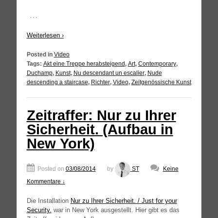
…
Wei­ter­le­sen ›
Posted in
Video
Tags:
Akt eine Treppe herabsteigend
,
Art
,
Contemporary
,
Duchamp
,
Kunst
,
Nu descendant un escalier
,
Nude
descending a staircase
,
Richter
,
Video
,
Zeitgenössische Kunst
Zeitraffer: Nur zu Ihrer
Sicherheit. (Aufbau in
New York)
Posted on
03/08/2014
by
ST
Keine
Kommentare ↓
Die Instal­la­ti­on
Nur zu Ihrer Sicher­heit. / Just for your
Secu­ri­ty.
war in New York aus­ge­stellt. Hier gibt es das