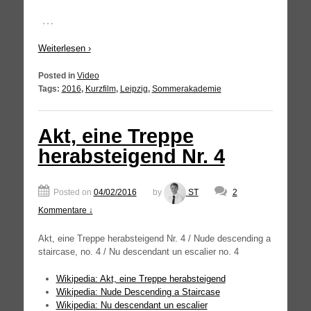
…
Wei­ter­le­sen ›
Posted in
Video
Tags:
2016
,
Kurzfilm
,
Leipzig
,
Sommerakademie
Akt, eine Treppe
herabsteigend Nr. 4
Posted on
04/02/2016
by
ST
2
Kommentare ↓
Akt, eine Trep­pe her­ab­stei­gend Nr. 4 / Nude des­cen­ding a
stair­ca­se, no. 4 / Nu des­cen­dant un esca­lier no. 4
Wiki­pe­dia: Akt, eine Trep­pe herabsteigend
Wiki­pe­dia: Nude Des­cen­ding a Staircase
Wiki­pe­dia: Nu des­cen­dant un escalier