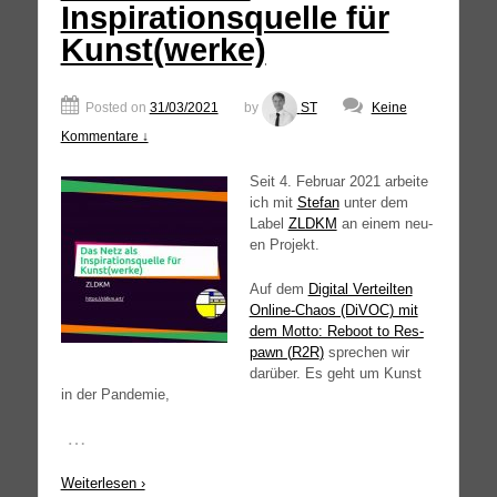
Inspirationsquelle für
Kunst(werke)
Posted on
31/03/2021
by
ST
Keine
Kommentare ↓
Seit 4. Febru­ar 2021 arbei­te
ich mit
Ste­fan
unter dem
Label
ZLDKM
an einem neu­
en Projekt.
Auf dem
Digi­tal Ver­teil­ten
Online-Chaos (DiVOC) mit
dem Mot­to: Reboot to Res­
pawn (
R2R
)
spre­chen wir
dar­über. Es geht um Kunst
in der Pandemie,
…
Wei­ter­le­sen ›