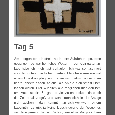
Tag 5
Am mor­gen bin ich direkt nach dem Auf­ste­hen spa­zie­ren
gegan­gen, es war herr­li­ches Wet­ter. In der Klein­gar­ten­an­
la­ge habe ich mich fast ver­lau­fen. Ich war so fas­zi­niert
von den unter­schied­li­chen Gär­ten. Man­che waren wie mit
einem Line­al ange­legt und hat­ten sym­me­tri­sche Gemü­se­
bee­te, ande­re sahen so aus, als ob sie sich selbst über­
las­sen waren. Hier wusel­ten alle mög­li­chen Insek­ten her­
um. Auch schön. Es gab so viel zu ent­de­cken, dass ich
die Zeit total ver­gaß und wenn man sich in der Anla­ge
nicht aus­kennt, dann kommt man sich vor wie in einem
Laby­rinth. Es gibt ja kei­ne Beschil­de­rung der Wege, es
sei denn jemand hat ein Schild, wie etwa Maiglöckchen-