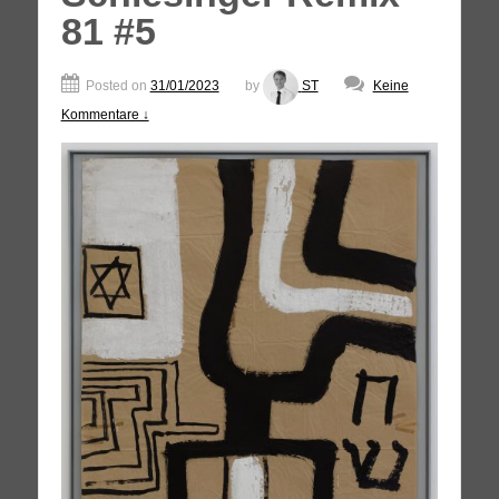
81 #5
Posted on
31/01/2023
by
ST
Keine
Kommentare ↓