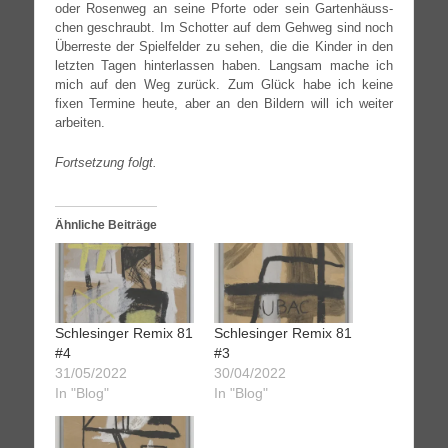
oder Rosen­weg an sei­ne Pfor­te oder sein Gar­ten­häuss­
chen geschraubt. Im Schot­ter auf dem Geh­weg sind noch
Über­res­te der Spiel­fel­der zu sehen, die die Kin­der in den
letz­ten Tagen hin­ter­las­sen haben. Lang­sam mache ich
mich auf den Weg zurück. Zum Glück habe ich kei­ne
fixen Ter­mi­ne heu­te, aber an den Bil­dern will ich wei­ter
arbeiten.
Fort­set­zung folgt.
Ähnliche Beiträge
Schlesinger Remix 81
Schlesinger Remix 81
#4
#3
31/05/2022
30/04/2022
In "Blog"
In "Blog"