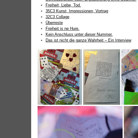
Frei­heit, Lie­be, Tod.
35C3
Kunst, Impres­sio­nen, Vortrag
32C3
Collage
Über­res­te
Frei­heit is ne Hure.
Kein Anschluss unter die­ser Nummer.
Das ist nicht die gan­ze Wahr­heit – Ein Interview