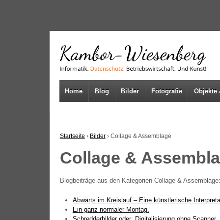
↓
SKIP
TO
MAIN
CONTENT
Home
Blog
Bilder
Fotografie
Objekte 
Startseite
›
Bilder
›
Collage & Assemblage
Collage & Assembl
Blog­bei­trä­ge aus den Kate­go­rien Col­la­ge & Assemblage
Abwärts im Kreis­lauf – Eine künst­le­ri­sche Inter­pre­
Ein ganz nor­ma­ler Montag.
Schred­der­bil­der oder: Digi­ta­li­sie­rung ohne Scanner.