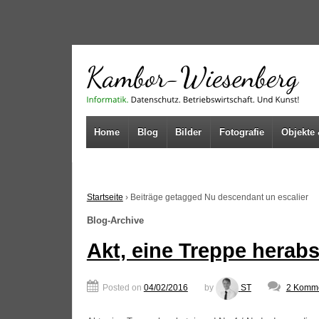
↓
SKIP
TO
MAIN
CONTENT
Home
Blog
Bilder
Fotografie
Objekte 
Startseite
›
Beiträge getagged Nu descendant un escalier
Blog-Archive
Akt, eine Treppe herabs
Posted on
04/02/2016
by
ST
2 Komme