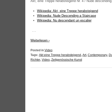
Akt, eine Trep­pe her­ab­stei­gend Nr. 4 / Nude des­cen­ding 
Wiki­pe­dia: Akt, eine Trep­pe herabsteigend
Wiki­pe­dia: Nude Des­cen­ding a Staircase
Wiki­pe­dia: Nu des­cen­dant un escalier
…
Wei­ter­le­sen ›
Posted in
Video
Tags:
Akt eine Treppe herabsteigend
,
Art
,
Contemporary
,
D
Richter
,
Video
,
Zeitgenössische Kunst