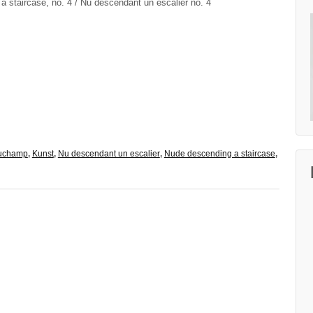
a stair­ca­se, no. 4 / Nu des­cen­dant un esca­lier no. 4
uchamp
,
Kunst
,
Nu descendant un escalier
,
Nude descending a staircase
,