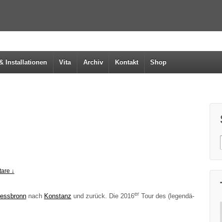
& Installationen
Vita
Archiv
Kontakt
Shop
are ↓
er
ess­bronn
nach
Kon­stanz
und zurück. Die 2016
Tour des (legen­dä­