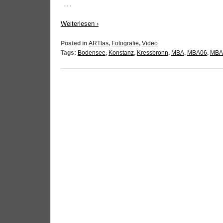
…
Wei­ter­le­sen ›
Posted in
ARTlas
,
Fotografie
,
Video
Tags:
Bodensee
,
Konstanz
,
Kressbronn
,
MBA
,
MBA06
,
MBA