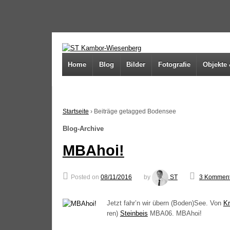
↓
SKIP
TO
MAIN
Home
Blog
Bilder
Fotografie
Objekte 
CONTENT
Startseite
›
Beiträge getagged Bodensee
Blog-Archive
MBAhoi!
Posted on
08/11/2016
by
ST
3 Komment
Jetzt fahr’n wir übern (Boden)See. Von
Kr
ren)
Stein­beis
MBA06
. MBAhoi!