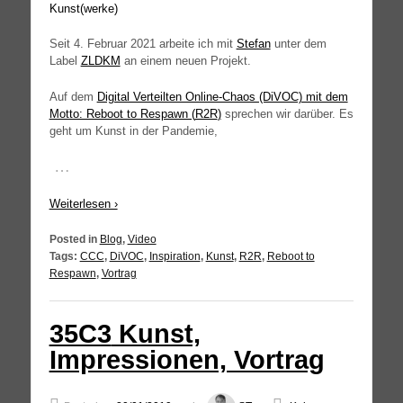
Seit 4. Febru­ar 2021 arbei­te ich mit
Ste­fan
unter dem
Label
ZLDKM
an einem neu­en Projekt.
Auf dem
Digi­tal Ver­teil­ten Online-Chaos (DiVOC) mit dem
Mot­to: Reboot to Res­pawn (
R2R
)
spre­chen wir dar­über. Es
geht um Kunst in der Pandemie,
…
Wei­ter­le­sen ›
Posted in
Blog
,
Video
Tags:
CCC
,
DiVOC
,
Inspiration
,
Kunst
,
R2R
,
Reboot to
Respawn
,
Vortrag
35C3
Kunst,
Impressionen, Vortrag