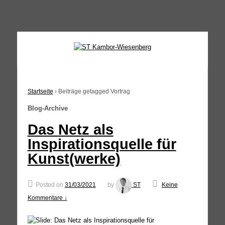
↓
SKIP
TO
MAIN
CONTENT
Startseite
›
Beiträge getagged Vortrag
Blog-Archive
Das Netz als
Inspirationsquelle für
Kunst(werke)
Posted on
31/03/2021
by
ST
Keine
Kommentare ↓