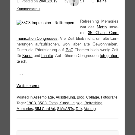
Posted on
20/01/2019
by
ST
Keine
Kommentare ↓
Refres­hing Memo­ries
war das
Mot­to
unse­
res
35. Cha­os Com­
mu­ni­ca­ti­on Con­gres­ses
. Viel Zeit blieb nicht, um alte Erin­
ne­run­gen auf­zu­fri­schen, wohl aber alte Gewohn­hei­ten.
Durch die Prio­ri­sie­rung auf
PoC
The­men blieb wenig Zeit
für
Kunst
und
Inhal­te
. Auf frü­he­ren Con­gres­sen
foto­gra­fier­
te
ich,
…
Wei­ter­le­sen ›
Posted in
Assemblage
,
Ausstellung
,
Blog
,
Collage
,
Fotografie
Tags:
19C3
,
35C3
,
Fotos
,
Kunst
,
Leipzig
,
Refreshing
Memories
,
SIM Card Art
,
SIMcARTs
,
Talk
,
Vortrag