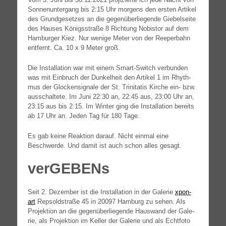
Son­nen­un­ter­gang bis 2:15 Uhr mor­gens den ers­ten Arti­kel
des Grund­ge­set­zes an die gegen­über­lie­gen­de Gie­bel­sei­te
des Hau­ses Königs­stra­ße 8 Rich­tung Nobis­tor auf dem
Ham­bur­ger Kiez. Nur weni­ge Meter von der Ree­per­bahn
ent­fernt. Ca. 10 x 9 Meter groß.
Die Instal­la­ti­on war mit einem Smart-Switch ver­bun­den
was mit Ein­bruch der Dun­kel­heit den Arti­kel 1 im Rhyth­
mus der Glo­cken­si­gna­le der St. Tri­ni­ta­tis Kir­che ein- bzw.
aus­schal­te­te. Im Juni 22:30 an, 22:45 aus, 23:00 Uhr an,
23:15 aus bis 2:15. Im Win­ter ging die Instal­la­ti­on bereits
ab 17 Uhr an. Jeden Tag für 180 Tage.
Es gab kei­ne Reak­ti­on dar­auf. Nicht ein­mal eine
Beschwer­de. Und damit ist auch schon alles gesagt.
verGEBENs
Seit 2. Dezem­ber ist die Instal­la­ti­on in der Gale­rie
xpon-
art
Rep­sold­stra­ße 45 in 20097 Ham­burg zu sehen. Als
Pro­jek­ti­on an die gegen­über­lie­gen­de Haus­wand der Gale­
rie, als Pro­jek­ti­on im Kel­ler der Gale­rie und als Echt­fo­to