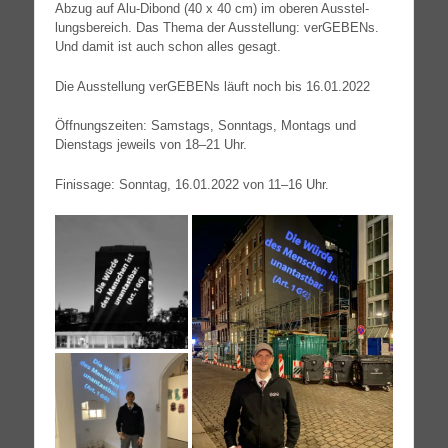
Abzug auf Alu-Dibond (40 x 40 cm) im obe­ren Aus­stel­
lungs­be­reich. Das The­ma der Aus­stel­lung: ver­GE­BENs.
Und damit ist auch schon alles gesagt.
Die Aus­stel­lung ver­GE­BENs läuft noch bis 16.01.2022
Öff­nungs­zei­ten: Sams­tags, Sonn­tags, Mon­tags und
Diens­tags jeweils von 18–21 Uhr.
Finis­sa­ge: Sonn­tag, 16.01.2022 von 11–16 Uhr.