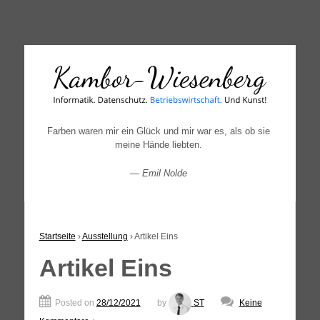
↓
SKIP
TO
MAIN
CONTENT
Farben waren mir ein Glück und mir war es, als ob sie
meine Hände liebten.
—
Emil Nolde
Startseite
›
Ausstellung
›
Artikel Eins
Artikel Eins
Posted on
28/12/2021
by
ST
Keine