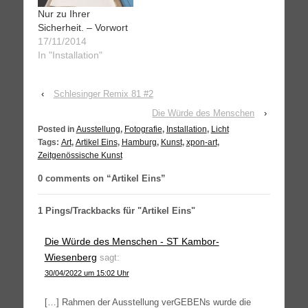
Nur zu Ihrer
Sicherheit. – Vorwort
17/11/2014
In "Installation"
‹
Schlesinger Remix 81 #2
Die Würde des Menschen
›
Posted in
Ausstellung
,
Fotografie
,
Installation
,
Licht
Tags:
Art
,
Artikel Eins
,
Hamburg
,
Kunst
,
xpon-art
,
Zeitgenössische Kunst
0 comments on “
Artikel Eins
”
1 Pings/Trackbacks für "Artikel Eins"
Die Würde des Menschen - ST Kambor-
Wiesenberg
sagt:
30/04/2022 um 15:02 Uhr
[…] Rah­men der Aus­stel­lung ver­GE­BENs wur­de die