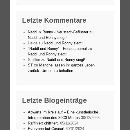
Letzte Kommentare
Naddl & Ronny - Neustadt-Geflüster
zu
Naddl.und.Ronny.siegt!
Helge
zu
Naddl.und.Ronny.siegt!
"Naddl und Ronny" - Friese Journal
zu
Naddl.und.Ronny.siegt!
Steffen
zu
Naddl.und.Ronny.siegt!
ST
zu
Manche lassen ihr ganzes Leben
zurück. Um es zu behalten.
Letzte Blogeinträge
Abwärts im Kreislauf – Eine künstlerische
Interpretation des 39C3-Mottos
30/12/2025
Raffiniert chiffriert.
05/11/2024
Everyone but Caspar!
30/01/2024