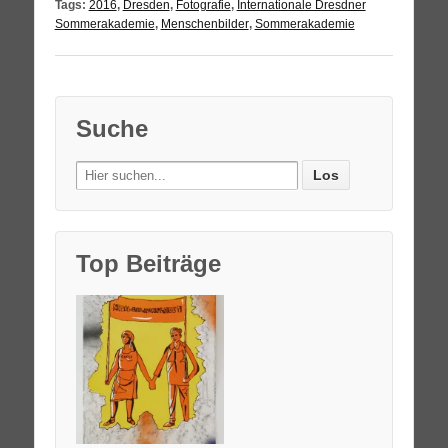
Tags:
2016
,
Dresden
,
Fotografie
,
Internationale Dresdner
Sommerakademie
,
Menschenbilder
,
Sommerakademie
Suche
Search
for:
Top Beiträge