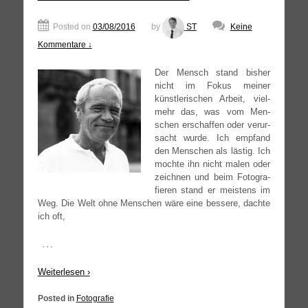
Posted on
03/08/2016
by
ST
Keine
Kommentare ↓
Der Mensch stand bis­her
nicht im Fokus mei­ner
künst­le­ri­schen Arbeit, viel­
mehr das, was vom Men­
schen erschaf­fen oder ver­ur­
sacht wur­de. Ich emp­fand
den Men­schen als läs­tig. Ich
moch­te ihn nicht malen oder
zeich­nen und beim Foto­gra­
fie­ren stand er meis­tens im
Weg. Die Welt ohne Men­schen wäre eine bes­se­re, dach­te
ich oft,
…
Wei­ter­le­sen ›
Posted in
Fotografie