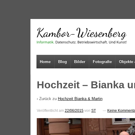
↓
SKIP
TO
MAIN
CONTENT
Home
Blog
Bilder
Fotografie
Objekte 
Hochzeit – Bianka u
‹ Zurück zu
Hochzeit Bianka & Martin
Veröffentlicht am
22/06/2015
von
ST
—
Keine Kommenta