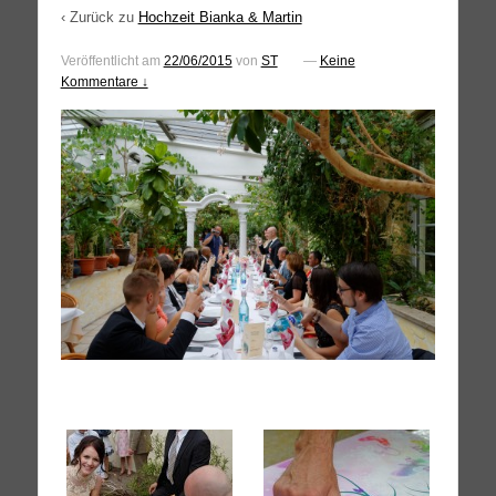
‹ Zurück zu
Hochzeit Bianka & Martin
Veröffentlicht am
22/06/2015
von
ST
—
Keine
Kommentare ↓