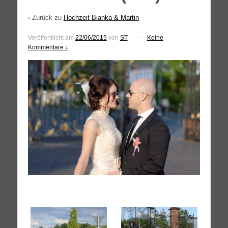
‹ Zurück zu
Hochzeit Bianka & Martin
Veröffentlicht am
22/06/2015
von
ST
—
Keine
Kommentare ↓