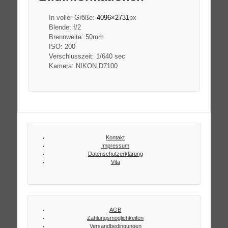
In voller Größe:
4096×2731
px
Blende: f/2
Brennweite: 50mm
ISO: 200
Verschlusszeit: 1/640 sec
Kamera: NIKON D7100
Kontakt
Impressum
Datenschutzerklärung
Vita
AGB
Zahlungsmöglichkeiten
Versandbedingungen