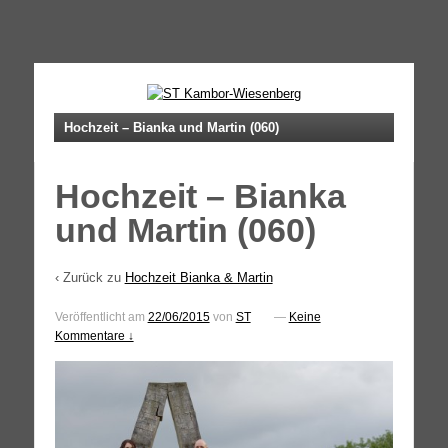
↓
SKIP
TO
MAIN
Hochzeit – Bianka und Martin (060)
CONTENT
Hochzeit – Bianka
und Martin (060)
‹ Zurück zu
Hochzeit Bianka & Martin
Veröffentlicht am
22/06/2015
von
ST
—
Keine
Kommentare ↓