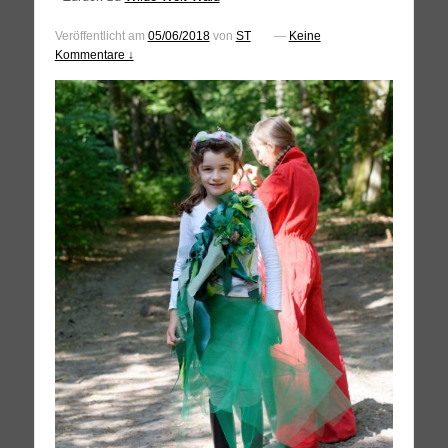
Veröffentlicht am
05/06/2018
von
ST
—
Keine
Kommentare ↓