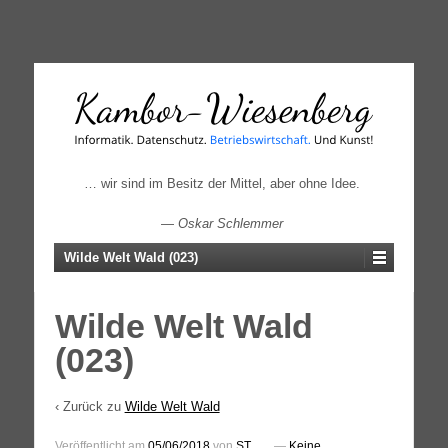
↓
SKIP
TO
MAIN
CONTENT
… wir sind im Besitz der Mittel, aber ohne Idee.
—
Oskar Schlemmer
Wilde Welt Wald (023)
Wilde Welt Wald
(023)
‹ Zurück zu
Wilde Welt Wald
Veröffentlicht am
05/06/2018
von
ST
—
Keine