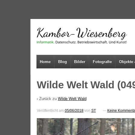
↓
SKIP
TO
MAIN
CONTENT
Home
Blog
Bilder
Fotografie
Objekte 
Wilde Welt Wald (04
‹ Zurück zu
Wilde Welt Wald
Veröffentlicht am
05/06/2018
von
ST
—
Keine Kommenta