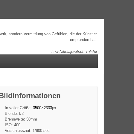
erk, sondern Vermittlung von Gefühlen, die der Künstler
empfunden hat.
—
Lew Nikolajewitsch Tolstoi
Bildinformationen
In voller Größe:
3500×2333
px
Blende: f/2
Brennweite: 50mm
ISO: 400
Verschlusszeit: 1/800 sec