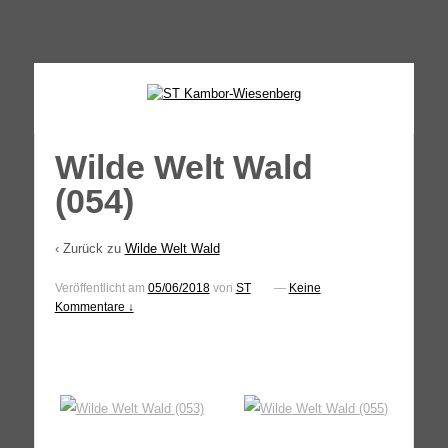
↓
SKIP
TO
MAIN
CONTENT
Wilde Welt Wald
(054)
‹ Zurück zu
Wilde Welt Wald
Veröffentlicht am
05/06/2018
von
ST
—
Keine
Kommentare ↓