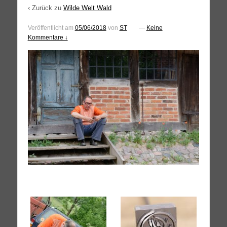
‹ Zurück zu
Wilde Welt Wald
Veröffentlicht am
05/06/2018
von
ST
—
Keine
Kommentare ↓