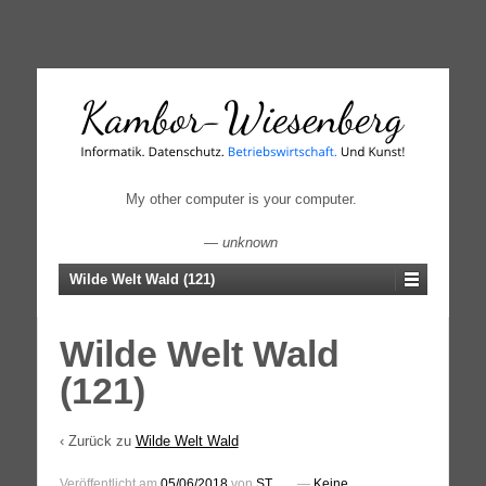
↓
SKIP
TO
MAIN
CONTENT
My other computer is your computer.
—
unknown
Wilde Welt Wald (121)
Wilde Welt Wald
(121)
‹ Zurück zu
Wilde Welt Wald
Veröffentlicht am
05/06/2018
von
ST
—
Keine