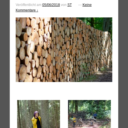
Veröffentlicht am
05/06/2018
von
ST
—
Keine
Kommentare ↓