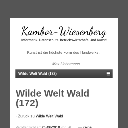
↓
SKIP
TO
MAIN
CONTENT
Kunst ist die höchste Form des Handwerks.
—
Max Liebermann
Wilde Welt Wald (172)
Wilde Welt Wald
(172)
‹ Zurück zu
Wilde Welt Wald
Veröffentlicht am
05/06/2018
von
ST
—
Keine