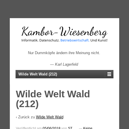
↓
SKIP
TO
MAIN
CONTENT
Nur Dummköpfe ändern ihre Meinung nicht.
—
Karl Lagerfeld
Wilde Welt Wald (212)
Wilde Welt Wald
(212)
‹ Zurück zu
Wilde Welt Wald
Veröffentlicht am
05/06/2018
von
ST
—
Keine