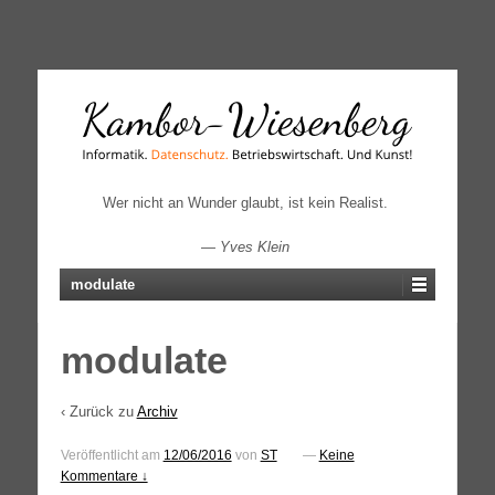
↓
SKIP
TO
MAIN
CONTENT
Wer nicht an Wunder glaubt, ist kein Realist.
—
Yves Klein
modulate
modulate
‹ Zurück zu
Archiv
Veröffentlicht am
12/06/2016
von
ST
—
Keine
Kommentare ↓