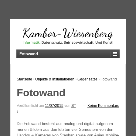
↓
SKIP
TO
MAIN
CONTENT
Fotowand
Startseite
›
Objekte & Installationen
›
Gegensätze
›
Fotowand
Fotowand
Veröffentlicht am
11/07/2015
von
ST
—
Keine Kommentare
↓
Die Foto­wand besteht aus ana­log und digi­tal auf­ge­nom­
me­nen Bil­dern aus den letz­ten vier Semes­tern von den
Han­dys & Kame­ras von Ste­phan sowie von Anjas Mobil­te­