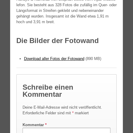
le­fon. Sie besteht aus 328 Fotos die zufäl­lig im Quer- oder
Längs­for­mat in Strei­fen geklebt und neben­ein­an­der
gehängt wur­den. Ins­ge­samt ist die Wand etwa 1,91 m
hoch und 3,91 m breit.
Die Bilder der Fotowand
Down­load aller Fotos der Foto­wand
(890
MB
)
Schreibe einen
Kommentar
Deine E-Mail-Adresse wird nicht veröffentlicht.
Erforderliche Felder sind mit
*
markiert
Kommentar
*