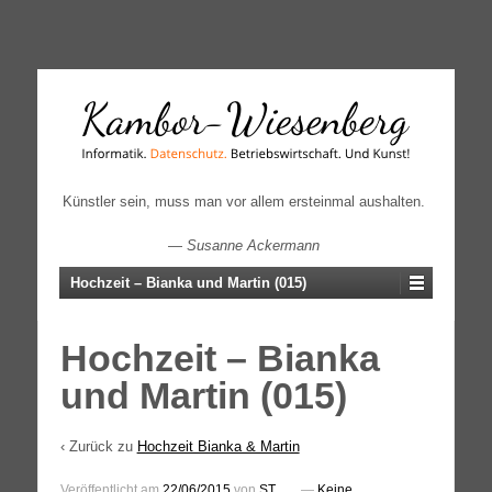
↓
SKIP
TO
MAIN
CONTENT
Künstler sein, muss man vor allem ersteinmal aushalten.
—
Susanne Ackermann
Hochzeit – Bianka und Martin (015)
Hochzeit – Bianka
und Martin (015)
‹ Zurück zu
Hochzeit Bianka & Martin
Veröffentlicht am
22/06/2015
von
ST
—
Keine