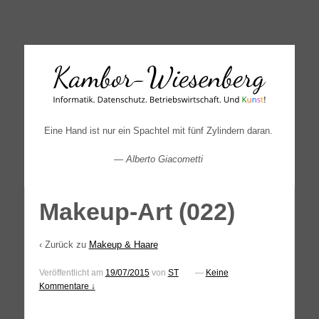
↓
SKIP
TO
MAIN
CONTENT
Eine Hand ist nur ein Spachtel mit fünf Zylindern daran.
—
Alberto Giacometti
Makeup-Art (022)
‹ Zurück zu
Makeup & Haare
Veröffentlicht am
19/07/2015
von
ST
—
Keine
Kommentare ↓