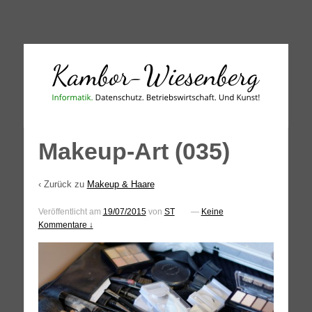
↓
SKIP
TO
MAIN
CONTENT
Makeup-Art (035)
‹ Zurück zu
Makeup & Haare
Veröffentlicht am
19/07/2015
von
ST
—
Keine
Kommentare ↓