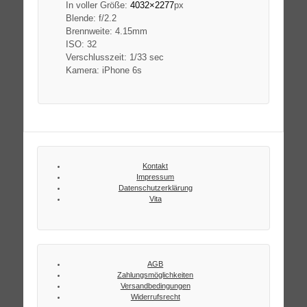
In voller Größe:
4032×2277
px
Blende: f/2.2
Brennweite: 4.15mm
ISO: 32
Verschlusszeit: 1/33 sec
Kamera: iPhone 6s
Kontakt
Impressum
Datenschutzerklärung
Vita
AGB
Zahlungsmöglichkeiten
Versandbedingungen
Widerrufsrecht