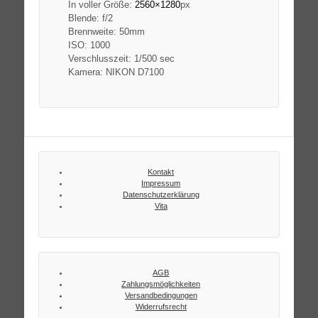
In voller Größe:
2560×1280
px
Blende: f/2
Brennweite: 50mm
ISO: 1000
Verschlusszeit: 1/500 sec
Kamera: NIKON D7100
Kontakt
Impressum
Datenschutzerklärung
Vita
AGB
Zahlungsmöglichkeiten
Versandbedingungen
Widerrufsrecht