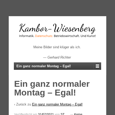
↓
SKIP
TO
MAIN
CONTENT
Meine Bilder sind klüger als ich.
—
Gerhard Richter
Ein ganz normaler Montag – Egal!
Ein ganz normaler
Montag – Egal!
‹ Zurück zu
Ein ganz normaler Montag – Egal!
Veröffentlicht am
31/07/2021
von
ST
—
Keine