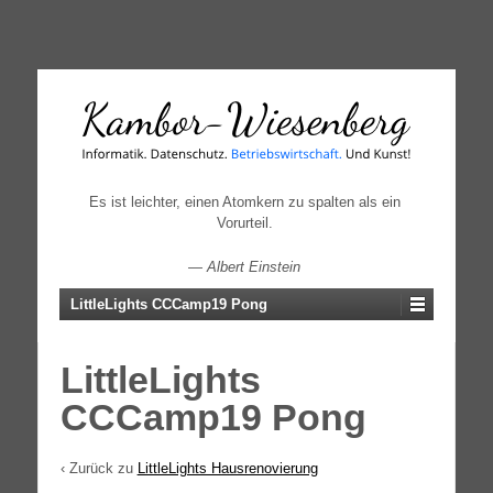
↓
SKIP
TO
MAIN
CONTENT
Es ist leichter, einen Atomkern zu spalten als ein
Vorurteil.
—
Albert Einstein
LittleLights CCCamp19 Pong
LittleLights
CCCamp19 Pong
‹ Zurück zu
LittleLights Hausrenovierung