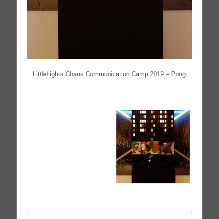
Litt­le­Lights Cha­os Com­mu­ni­ca­ti­on Camp 2019 – Pong