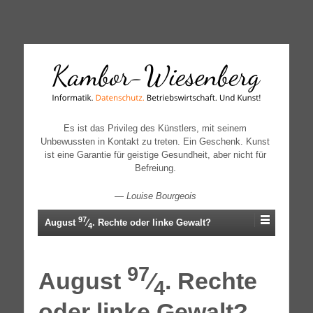
↓
SKIP
TO
MAIN
CONTENT
Es ist das Privileg des Künstlers, mit seinem
Unbewussten in Kontakt zu treten. Ein Geschenk. Kunst
ist eine Garantie für geistige Gesundheit, aber nicht für
Befreiung.
—
Louise Bourgeois
97
August
⁄
. Rechte oder linke Gewalt?
4
97
August
⁄
. Rechte
4
oder linke Gewalt?