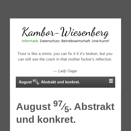
↓
SKIP
TO
MAIN
CONTENT
Trust is like a mirror, you can fix it if it’s broken, but you
can still see the crack in that mother fucker’s reflection.
—
Lady Gaga
97
August
⁄
. Abstrakt und konkret.
5
97
August
⁄
. Abstrakt
5
und konkret.