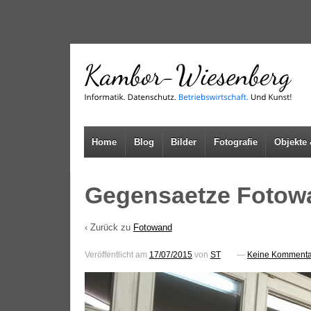
↓
SKIP
TO
MAIN
CONTENT
Home
Blog
Bilder
Fotografie
Objekte 
Gegensaetze Fotowa
‹ Zurück zu
Fotowand
Veröffentlicht am
17/07/2015
von
ST
—
Keine Kommenta