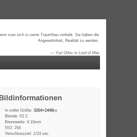
enn man sich in seine Traumfrau verliebt. Sie haben die
Angewohnheit, Realität zu werden.
—
Yuri Orlov in Lord of War
Bildinformationen
In voller Größe:
3264×2448
px
Blende: f/2.2
Brennweite: 4.15mm
ISO: 250
Verschlusszeit: 1/33 sec