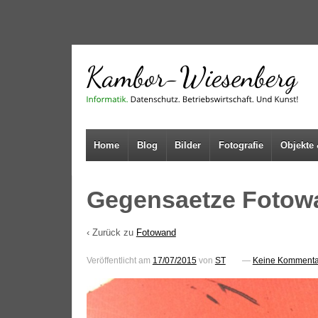
↓
SKIP
TO
MAIN
CONTENT
Home
Blog
Bilder
Fotografie
Objekte 
Gegensaetze Fotowa
‹ Zurück zu
Fotowand
Veröffentlicht am
17/07/2015
von
ST
—
Keine Kommenta