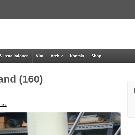
& Installationen
Vita
Archiv
Kontakt
Shop
nd (160)
re ↓