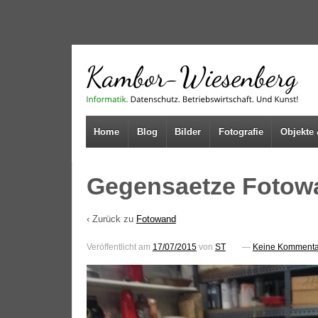
↓
SKIP
TO
MAIN
CONTENT
Home
Blog
Bilder
Fotografie
Objekte 
Gegensaetze Fotowa
‹ Zurück zu
Fotowand
Veröffentlicht am
17/07/2015
von
ST
—
Keine Kommenta