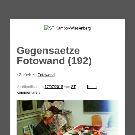
↓
SKIP
TO
MAIN
CONTENT
Gegensaetze
Fotowand (192)
‹ Zurück zu
Fotowand
Veröffentlicht am
17/07/2015
von
ST
—
Keine
Kommentare ↓