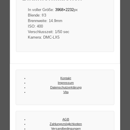
In voller Größe:
3968×2232
px
Blende: f/3
Brennweite: 14.9mm
ISO: 400
Verschlusszeit: 1/50 sec
Kamera: DMC-LX5
Kontakt
Impressum
Datenschutzerklärung
Vita
AGB
Zahlungsmöglichkeiten
Versandbedingungen