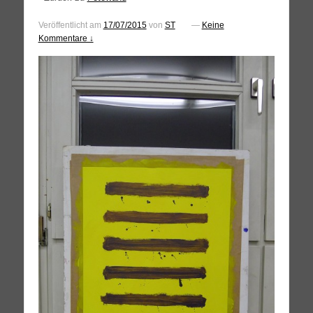
Veröffentlicht am
17/07/2015
von
ST
—
Keine
Kommentare ↓