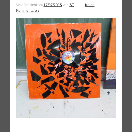
Veröffentlicht am
17/07/2015
von
ST
—
Keine
Kommentare ↓