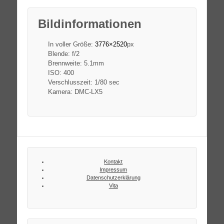
Bildinformationen
In voller Größe:
3776×2520
px
Blende: f/2
Brennweite: 5.1mm
ISO: 400
Verschlusszeit: 1/80 sec
Kamera: DMC-LX5
Kontakt
Impressum
Datenschutzerklärung
Vita