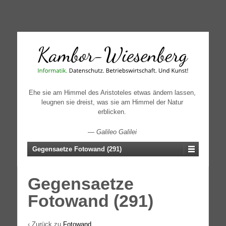
↓
SKIP
TO
MAIN
CONTENT
Ehe sie am Himmel des Aristoteles etwas ändern lassen,
leugnen sie dreist, was sie am Himmel der Natur
erblicken.
—
Galileo Galilei
Gegensaetze Fotowand (291)
Gegensaetze
Fotowand (291)
‹ Zurück zu
Fotowand