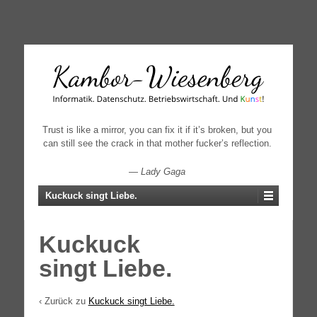
↓
SKIP
TO
MAIN
CONTENT
Trust is like a mirror, you can fix it if it’s broken, but you
can still see the crack in that mother fucker’s reflection.
—
Lady Gaga
Kuckuck singt Liebe.
Kuckuck
singt Liebe.
‹ Zurück zu
Kuckuck singt Liebe.