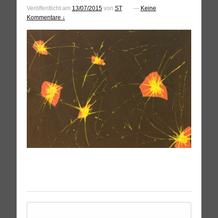
Veröffentlicht am
13/07/2015
von
ST
—
Keine
Kommentare ↓