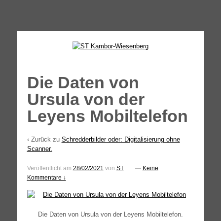
↓
SKIP
TO
MAIN
CONTENT
Die Daten von
Ursula von der
Leyens Mobiltelefon
‹ Zurück zu
Schredderbilder oder: Digitalisierung ohne
Scanner.
Veröffentlicht am
28/02/2021
von
ST
—
Keine
Kommentare ↓
Die Daten von Ursu­la von der Ley­ens Mobil­te­le­fon.