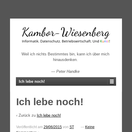
↓
SKIP
TO
MAIN
CONTENT
Weil ich nichts Bestimmtes bin, kann ich über mich
hinausdenken.
—
Peter Handke
Ich lebe noch!
Ich lebe noch!
‹ Zurück zu
Ich lebe noch!
Veröffentlicht am
29/06/2015
von
ST
—
Keine