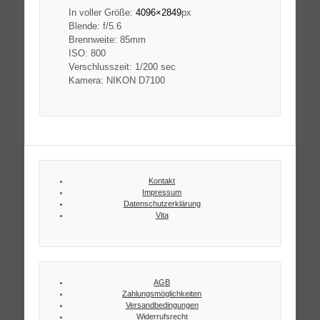
In voller Größe:
4096×2849
px
Blende: f/5.6
Brennweite: 85mm
ISO: 800
Verschlusszeit: 1/200 sec
Kamera: NIKON D7100
Kontakt
Impressum
Datenschutzerklärung
Vita
AGB
Zahlungsmöglichkeiten
Versandbedingungen
Widerrufsrecht