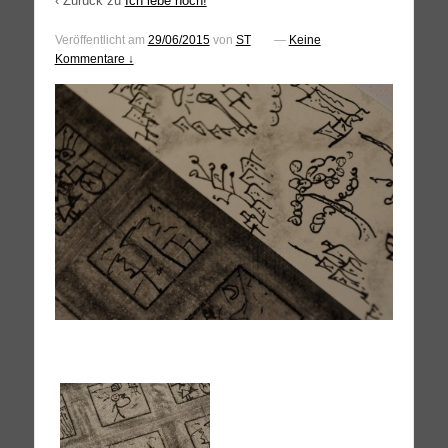
‹ Zurück zu
Ich lebe noch!
Veröffentlicht am
29/06/2015
von
ST
—
Keine
Kommentare ↓