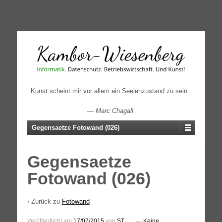
↓
SKIP
TO
MAIN
CONTENT
Kunst scheint mir vor allem ein Seelenzustand zu sein.
—
Marc Chagall
Gegensaetze Fotowand (026)
Gegensaetze
Fotowand (026)
‹ Zurück zu
Fotowand
Veröffentlicht am
17/07/2015
von
ST
—
Keine