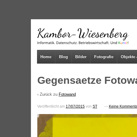
↓
SKIP
TO
MAIN
CONTENT
Home
Blog
Bilder
Fotografie
Objekte 
Gegensaetze Fotowa
‹ Zurück zu
Fotowand
Veröffentlicht am
17/07/2015
von
ST
—
Keine Kommenta