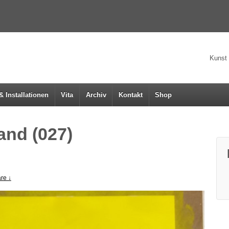
Kunst 
& Installationen
Vita
Archiv
Kontakt
Shop
nd (027)
re ↓