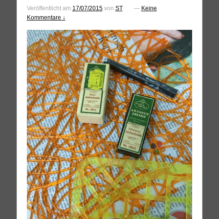
Veröffentlicht am
17/07/2015
von
ST
—
Keine
Kommentare ↓